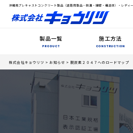
沖縄県プレキャストコンクリート製品（道路用製品・側溝・擁壁・構造体）・レディ
製品一覧
施工方法
PRODUCT
CONSTRUCTION
株式会社キョウリツ
>
お知らせ
>
脱炭素２０４７へのロードマップ