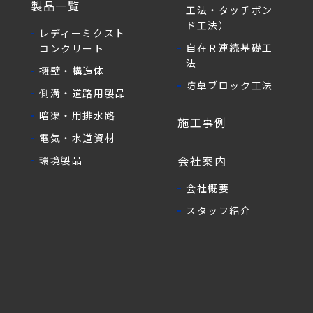
製品一覧
工法・タッチボン
ド工法）
レディーミクスト
自在Ｒ連続基礎工
コンクリート
法
擁壁・構造体
防草ブロック工法
側溝・道路用製品
暗渠・用排水路
施工事例
電気・水道資材
会社案内
環境製品
会社概要
スタッフ紹介