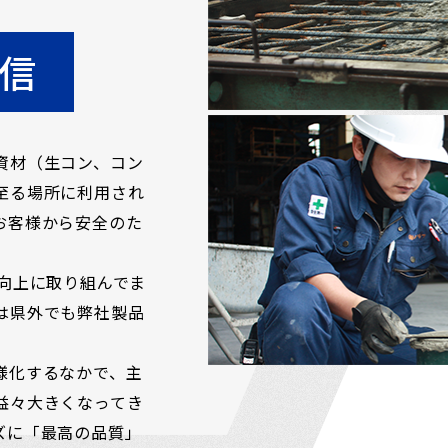
信
資材（生コン、コン
至る場所に利用され
お客様から安全のた
向上に取り組んでま
は県外でも弊社製品
様化するなかで、主
益々大きくなってき
ズに「最高の品質」