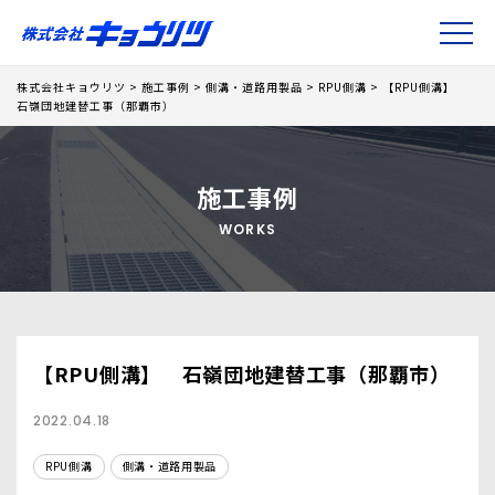
株式会社キョウリツ
>
施工事例
>
側溝・道路用製品
>
RPU側溝
>
【RPU側溝】
石嶺団地建替工事（那覇市）
施工事例
WORKS
【RPU側溝】 石嶺団地建替工事（那覇市）
2022.04.18
RPU側溝
側溝・道路用製品