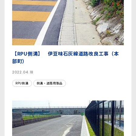
【RPU側溝】 伊豆味石灰線道路改良工事（本
部町）
2022.04.18
RPU側溝
側溝・道路用製品