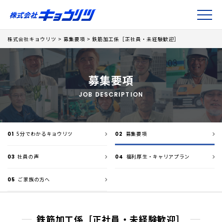
株式会社キョウリツ
>
募集要項
>
鉄筋加工係［正社員・未経験歓迎］
募集要項
JOB DESCRIPTION
5分でわかるキョウリツ
募集要項
01
02
社員の声
福利厚生・キャリアプラン
03
04
ご家族の方へ
05
鉄筋加工係［正社員・未経験歓迎］