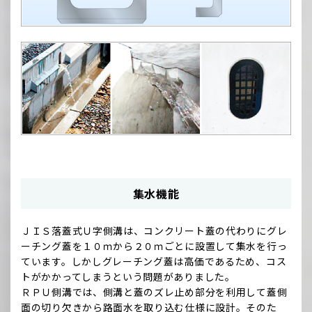
集水機能
ＪＩＳ落蓋式Ｕ字側溝は、コンクリート蓋の代わりにグレ
ーチング蓋を１０ｍから２０ｍごとに設置して集水を行っ
ています。しかしグレーチング蓋は高価であるため、コス
トがかかってしまうという問題がありました。
ＲＰＵ側溝では、側溝と蓋のズレ止め部分を利用して蓋側
面の切り欠きから路面水を取り込む仕様に設計。そのた