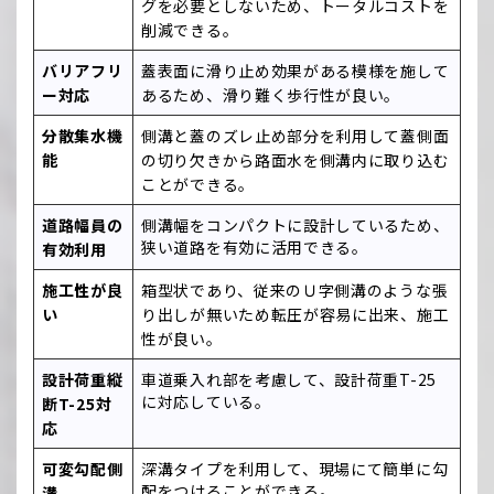
グを必要としないため、トータルコストを
削減できる。
バリアフリ
蓋表面に滑り止め効果がある模様を施して
ー対応
あるため、滑り難く歩行性が良い。
分散集水機
側溝と蓋のズレ止め部分を利用して蓋側面
能
の切り欠きから路面水を側溝内に取り込む
ことができる。
道路幅員の
側溝幅をコンパクトに設計しているため、
狭い道路を有効に活用できる。
有効利用
施工性が良
箱型状であり、従来のＵ字側溝のような張
い
り出しが無いため転圧が容易に出来、施工
性が良い。
設計荷重縦
車道乗入れ部を考慮して、設計荷重T-25
に対応している。
断T-25対
応
可変勾配側
深溝タイプを利用して、現場にて簡単に勾
配をつけることができる。
溝