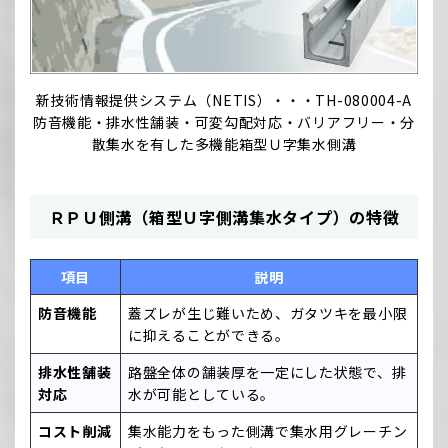
新技術情報提供システム（NETIS）・・・TH-080004-A
防音機能・排水性舗装・可変勾配対応・バリアフリー・分
散集水を有した多機能箱型Ｕ字集水側溝
ＲＰＵ側溝（箱型Ｕ字側溝集水タイプ）の特徴
項目
説明
防音機能
蓋ズレが生じ難いため、ガタツキを最小限
に抑えることができる。
排水性舗装
路盤全体の舗装厚を一定にした状態で、排
対応
水が可能としている。
コスト削減
集水能力をもった側溝で集水用グレーチン