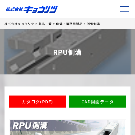
株式会社キョウリツ
>
製品一覧
>
側溝・道路用製品
>
RPU側溝
RPU側溝
カタログ(PDF)
CAD図面データ